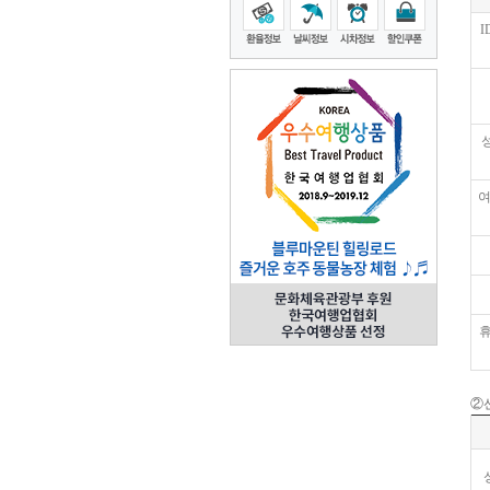
I
여
②