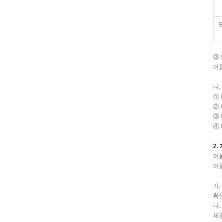
③
머
나
① 
②
③
④
2.
머
이
가
확인
나
제