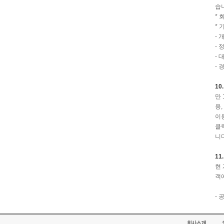
습
*
*
- 
- 
- 
- 
10
만
용
이
클
니다
11
현 
객
- 