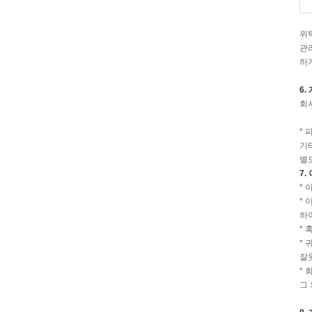
위
관
하
6
회
*
기
별
7
*
*
하
*
*
잘
*
그