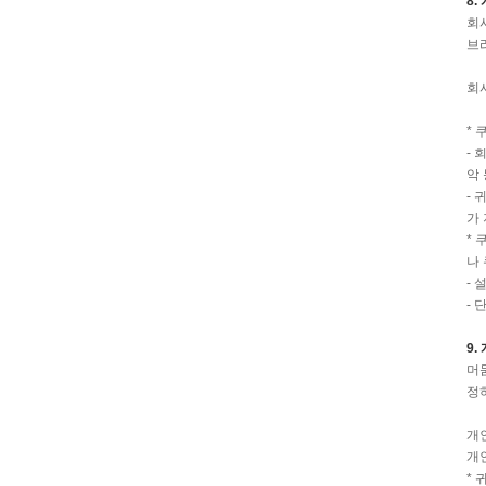
8.
회
브
회
* 
-
악
-
가
*
나
-
-
9
머
정
개인
개인
*