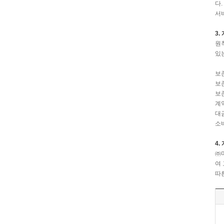
다
서비
3
원
있
보존
보존
보존
계
대
소
4.
㈜
여
따