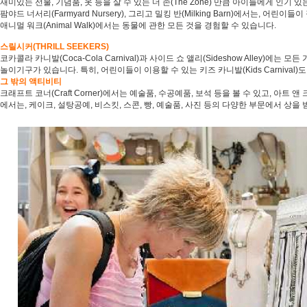
재미있는 선물, 기념품, 옷 등을 살 수 있는 더 존(The Zone) 만큼 아이들에게 인기 있
팜야드 너서리(Farmyard Nursery), 그리고 밀킹 반(Milking Barn)에서는, 어린이들
애니멀 워크(Animal Walk)에서는 동물에 관한 모든 것을 경험할 수 있습니다.
스릴시커(THRILL SEEKERS)
코카콜라 카니발(Coca-Cola Carnival)과 사이드 쇼 앨리(Sideshow Alley)에는 
놀이기구가 있습니다. 특히, 어린이들이 이용할 수 있는 키즈 카니발(Kids Carnival)
그 밖의 액티비티
크래프트 코너(Craft Corner)에서는 예술품, 수공예품, 보석 등을 볼 수 있고, 아트 앤 크래프트
에서는, 케이크, 설탕공예, 비스킷, 스콘, 빵, 예술품, 사진 등의 다양한 부문에서 상을