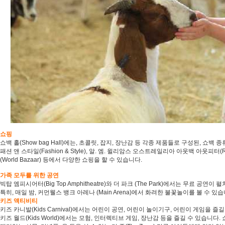
쇼핑
쇼백 홀(Show bag Hall)에는, 초콜릿, 잡지, 장난감 등 각종 제품들로 구성된, 쇼백 
패션 앤 스타일(Fashion & Style), 알. 엠. 윌리암스 오스트레일리아 아웃백 아웃피터(R.M. Willi
(World Bazaar) 등에서 다양한 쇼핑을 할 수 있습니다.
가족 모두를 위한 공연
빅탑 엠피시어터(Big Top Amphitheatre)와 더 파크 (The Park)에서는 무료 공연이 
특히, 매일 밤, 커먼웰스 뱅크 아레나 (Main Arena)에서 화려한 불꽃놀이를 볼 수 있
키즈 액티비티
키즈 카니발(Kids Carnival)에서는 어린이 공연, 어린이 놀이기구, 어린이 게임을 즐
키즈 월드(Kids World)에서는 모험, 인터렉티브 게임, 장난감 등을 즐길 수 있습니다. 쇼백 